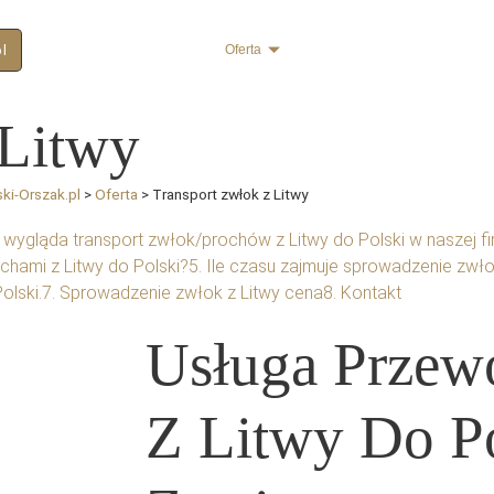
pl
Transport Zwłok
O nas
Oferta
Cennik
Trumny i urny
 Litwy
ski-Orszak.pl
>
Oferta
>
Transport zwłok z Litwy
k wygląda transport zwłok/prochów z Litwy do Polski w naszej fi
ochami z Litwy do Polski?
5. Ile czasu zajmuje sprowadzenie zwło
olski.
7. Sprowadzenie zwłok z Litwy cena
8. Kontakt
Usługa Przew
Z Litwy Do P