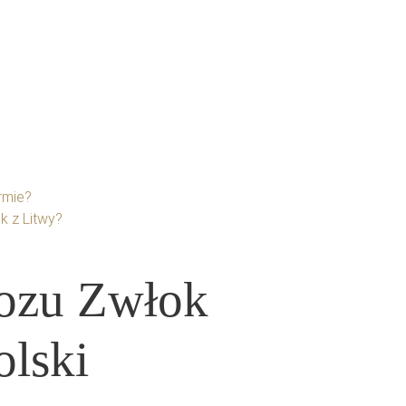
Blog
Kontakt
rmie?
k z Litwy?
ozu Zwłok
olski