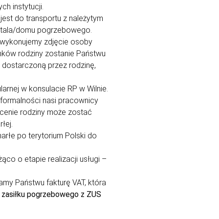
h instytucji.
est do transportu z należytym
pitala/domu pogrzebowego.
 wykonujemy zdjęcie osoby
onków rodziny zostanie Państwu
 dostarczoną przez rodzinę,
rnej w konsulacie RP w Wilnie.
 formalności nasi pracownicy
zlecenie rodziny może zostać
łej.
rłe po terytorium Polski do
o o etapie realizacji usługi –
my Państwu fakturę VAT, która
r
zasiłku pogrzebowego z ZUS