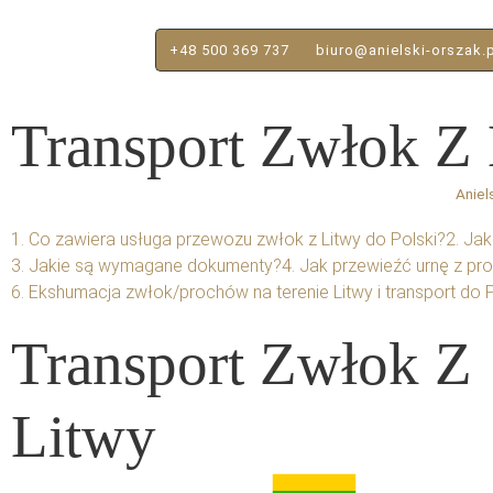
+48 500 369 737
biuro@anielski-orszak.
Transport Zwłok Z
Aniel
1. Co zawiera usługa przewozu zwłok z Litwy do Polski?
2. Ja
3. Jakie są wymagane dokumenty?
4. Jak przewieźć urnę z pr
6. Ekshumacja zwłok/prochów na terenie Litwy i transport do P
Transport Zwłok Z
Litwy