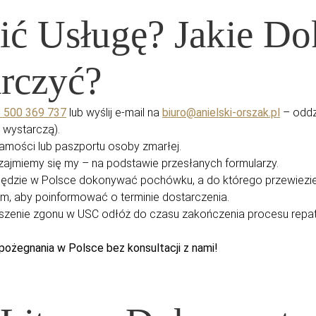
cić Usługę? Jakie D
rczyć?
 500 369 737
lub wyślij e-mail na
biuro@anielski-orszak.pl
– oddz
 wystarczą).
samości lub paszportu osoby zmarłej.
zajmiemy się my – na podstawie przesłanych formularzy.
y będzie w Polsce dokonywać pochówku, a do którego przewiez
im, aby poinformować o terminie dostarczenia.
łoszenie zgonu w USC odłóż do czasu zakończenia procesu repat
pożegnania w Polsce bez konsultacji z nami!