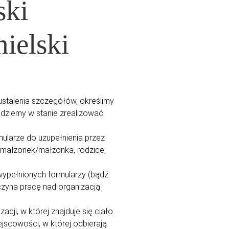
ski
ielski
ustalenia szczegółów, określimy
ędziemy w stanie zrealizować
ularze do uzupełnienia przez
 (małżonek/małżonka, rodzice,
ypełnionych formularzy (bądź
czyna pracę nad organizacją
acji, w której znajduje się ciało
iejscowości, w której odbierają