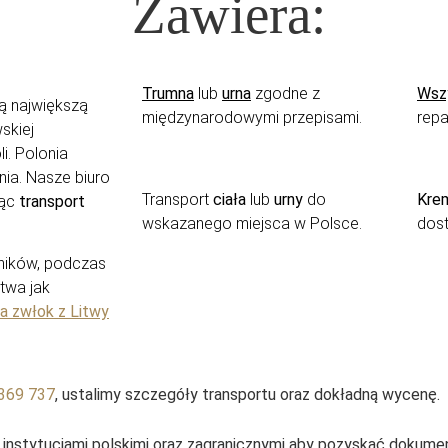
Zawiera:
Trumna
lub
urna
zgodne z
Wsz
ą największą
międzynarodowymi przepisami.
repa
skiej
i. Polonia
nia. Nasze biuro
Transport
ciała
lub
urny
do
Krem
jąc
transport
wskazanego miejsca w Polsce.
dost
nników, podczas
twa jak
a zwłok z Litwy
369 737
, ustalimy szczegóły transportu oraz dokładną wycenę.
nstytucjami polskimi oraz zagranicznymi aby pozyskać dokumen