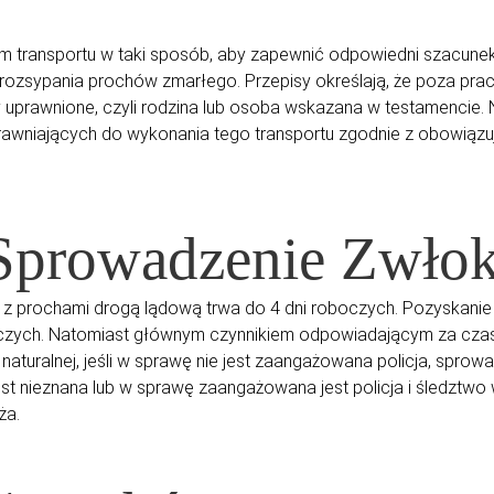
 transportu w taki sposób, aby zapewnić odpowiedni szacunek
 rozsypania prochów zmarłego. Przepisy określają, że poza pr
uprawnione, czyli rodzina lub osoba wskazana w testamencie
awniających do wykonania tego transportu zgodnie z obowiązuj
 Sprowadzenie Zwło
y z prochami drogą lądową trwa do 4 dni roboczych. Pozyskani
czych. Natomiast głównym czynnikiem odpowiadającym za czas re
i naturalnej, jeśli w sprawę nie jest zaangażowana policja, spr
 jest nieznana lub w sprawę zaangażowana jest policja i śledztwo
uża.