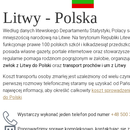
Litwy - Polska
Według danych litewskiego Departamentu Statystyki, Polacy s
mniejszością narodową na Litwie. Na terytorium Republiki Litew
funkcjonuje prawie 100 polskich szkół i kilkadziesiąt przedszkol
posiada własne gazety, portale internetowe oraz stowarzysze
regularnie pomaga rodzinom pogrążonym w żałobie, organizu
zwłok z Litwy do Polski
oraz
transport prochów i urn z Litwy
.
Koszt transportu osoby zmarłej jest uzależniony od wielu czy
pierwszej rozmowy telefonicznej staramy się uzyskać od Pańs
najwięcej informacji, aby określić całkowity
koszt sprowadzeni
do Polski
.
Wystarczy wykonać jeden telefon pod numer
+48 500 
Poprowadzimy sprawę kompleksowo, kontaktując się z i