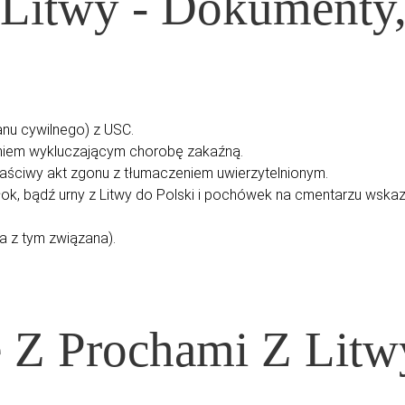
 Litwy - Dokumenty,
anu cywilnego) z USC.
zeniem wykluczającym chorobę zakaźną.
ściwy akt zgonu z tłumaczeniem uwierzytelnionym.
ok, bądź urny z Litwy do Polski i pochówek na cmentarzu wskaz
a z tym związana).
ę Z Prochami Z Lit