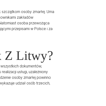
 szczątkom osoby zmarłej. Urna
acownikami zakładów
. Natomiast osoba przewożąca
ącymi przepisami w Polsce i za
k Z Litwy?
e wszystkich dokumentów,
alizacji usługi, uzależniony
owadzenie osoby zmarłej powinno
 wykazuje udział osób trzecich,