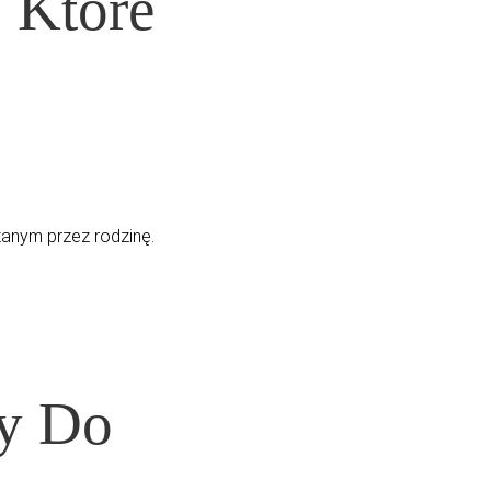
 Które
anym przez rodzinę.
wy Do