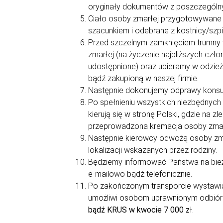
oryginały dokumentów z poszczególnyc
Ciało osoby zmarłej przygotowywane j
szacunkiem i odebrane z kostnicy/sz
Przed szczelnym zamknięciem trumny
zmarłej (na życzenie najbliższych czł
udostępnione) oraz ubieramy w odzież
bądź zakupioną w naszej firmie.
Następnie dokonujemy odprawy konsula
Po spełnieniu wszystkich niezbędnych
kierują się w stronę Polski, gdzie na 
przeprowadzona kremacja osoby zmar
Następnie kierowcy odwożą osoby zma
lokalizacji wskazanych przez rodziny.
Będziemy informować Państwa na bieżąc
e-mailowo bądź telefonicznie.
Po zakończonym transporcie wystawia
umożliwi osobom uprawnionym odbió
bądź KRUS w kwocie 7 000 z
ł.