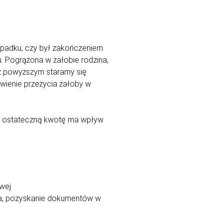
wypadku, czy był zakończeniem
. Pogrążona w żałobie rodzina,
 z powyższym staramy się
ienie przeżycia żałoby w
 na ostateczną kwotę ma wpływ
wej
rna, pozyskanie dokumentów w