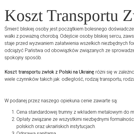
Koszt Transportu 
Śmierć bliskiej osoby jest początkiem bolesnego doświadcze
walki z poważną chorobą. Odejście osoby bliskiej sercu, za
staje przed wyzwaniem załatwienia wszelkich niezbędnych f
odciążyć Państwa od obowiązków związanych ze sprowadzeni
spokojny sposób.
Koszt transportu zwłok z Polski na Ukrainę
różni się w zależn
wiele czynników takich jak: odległość, rodzaj transportu, rodza
W podanej przez naszego opiekuna cenie zawarte są:
Cena standardowej trumny z wkładem metalowym do mi
Opłaty związane ze wszystkimi niezbędnymi formalności
polskich oraz ukraińskich instytucjach.
Odprawa sanitarna