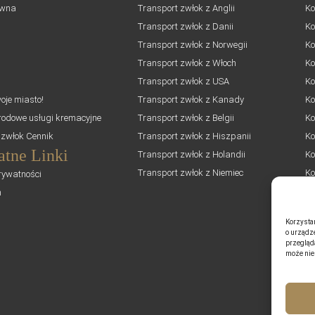
ówna
Transport zwłok z Anglii
Ko
Transport zwłok z Danii
Ko
Transport zwłok z Norwegii
Ko
Transport zwłok z Włoch
Ko
Transport zwłok z USA
Ko
oje miasto!
Transport zwłok z Kanady
Ko
odowe usługi kremacyjne
Transport zwłok z Belgii
Ko
 zwłok Cennik
Transport zwłok z Hiszpanii
Ko
atne Linki
Transport zwłok z Holandii
Ko
Transport zwłok z Niemiec
Ko
rywatności
n
Korzysta
o urządz
przegląda
może niek