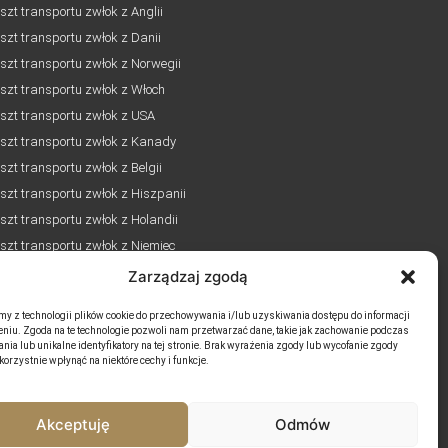
szt transportu zwłok z Anglii
szt transportu zwłok z Danii
szt transportu zwłok z Norwegii
szt transportu zwłok z Włoch
szt transportu zwłok z USA
szt transportu zwłok z Kanady
szt transportu zwłok z Belgii
szt transportu zwłok z Hiszpanii
szt transportu zwłok z Holandii
szt transportu zwłok z Niemiec
Zarządzaj zgodą
my z technologii plików cookie do przechowywania i/lub uzyskiwania dostępu do informacji
eniu. Zgoda na te technologie pozwoli nam przetwarzać dane, takie jak zachowanie podczas
nia lub unikalne identyfikatory na tej stronie. Brak wyrażenia zgody lub wycofanie zgody
orzystnie wpłynąć na niektóre cechy i funkcje.
Akceptuję
Odmów