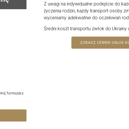
Z uwagi na indywidualne podejście do ka
życzenia rodzin, każdy transport osoby zma
wyceniamy adekwatnie do oczekiwań rodz
Średni koszt transportu zwłok do Ukrainy
ZOBACZ CENNIK USŁUG 
nij formularz