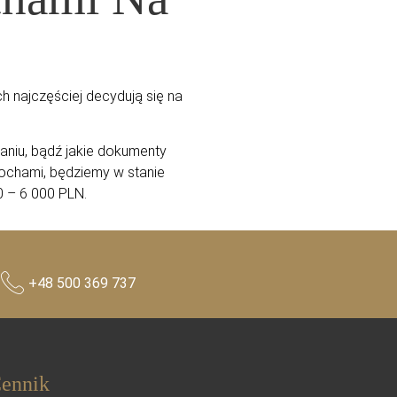
h najczęściej decydują się na
.
daniu, bądź jakie dokumenty
rochami, będziemy w stanie
00 – 6 000 PLN.
+48 500 369 737
ennik