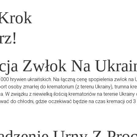
 Krok
rz!
cja Zwłok Na Ukrai
 hrywien ukraińskich. Na łączną cenę spopielenia zwłok na Ukra
ort osoby zmarłej do krematorium (z terenu Ukrainy), trumna kre
 W związku z niewielką ilością krematoriów na terenie Ukrainy c
wać do chłodni, gdzie oczekiwać będzie na czas kremacji od 3 d
wadzenie Urny Z Pro