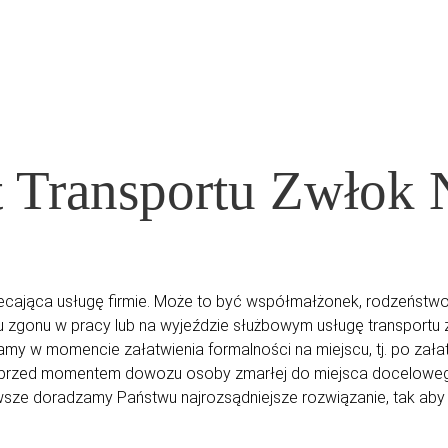
 Transportu Zwłok 
cająca usługę firmie. Może to być współmałżonek, rodzeństwo, r
ku zgonu w pracy lub na wyjeździe służbowym usługę transpor
zamy w momencie załatwienia formalności na miejscu, tj. po zała
 przed momentem dowozu osoby zmarłej do miejsca doceloweg
awsze doradzamy Państwu najrozsądniejsze rozwiązanie, tak ab