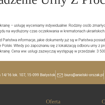
krainę – usługę wyceniamy indywidualnie. Rodziny osób zmarłyc
lędu na wydłużony czas oczekiwania w krematoriach ukraińskich
 od Państwa informacje, jakie dokumenty już są w Państwa posia
olski. Wtedy po zapoznaniu się z lokalizacją odbioru urny z p
krainę. Cena ww. usługi zazwyczaj występuję w przedziale: 3 5
 14/16 lok. 107, 15-099 Białystok
biuro@anielski-orszak.pl
Oferta
C