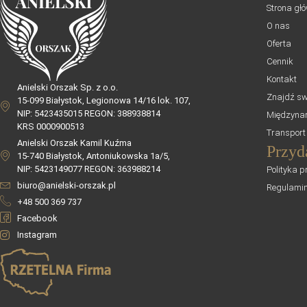
Strona gł
O nas
Oferta
Cennik
Kontakt
Anielski Orszak Sp. z o.o.
Znajdź sw
15-099 Białystok, Legionowa 14/16 lok. 107,
NIP: 5423435015 REGON: 388938814
Międzynar
KRS 0000900513
Transport
Anielski Orszak Kamil Kuźma
Przyd
15-740 Białystok, Antoniukowska 1a/5,
NIP: 5423149077 REGON: 363988214
Polityka p
biuro@anielski-orszak.pl
Regulami
+48 500 369 737
Facebook
Instagram