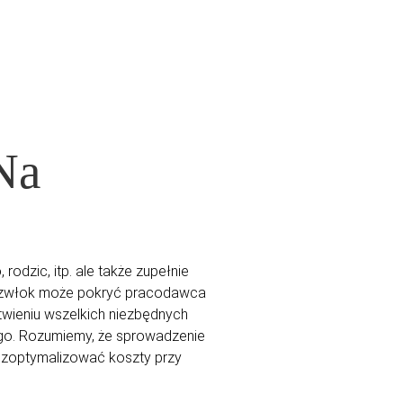
Na
odzic, itp. ale także zupełnie
tu zwłok może pokryć pracodawca
twieniu wszelkich niezbędnych
o. Rozumiemy, że sprowadzenie
y zoptymalizować koszty przy