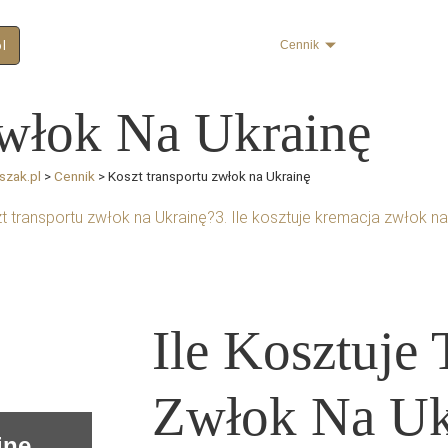
pl
Transport Zwłok
O nas
Oferta
Cennik
Trumny i urny
Zwłok Na Ukrainę
szak.pl
>
Cennik
>
Koszt transportu zwłok na Ukrainę
t transportu zwłok na Ukrainę?
3. Ile kosztuje kremacja zwłok na
Ile Kosztuje 
Zwłok Na Uk
inę