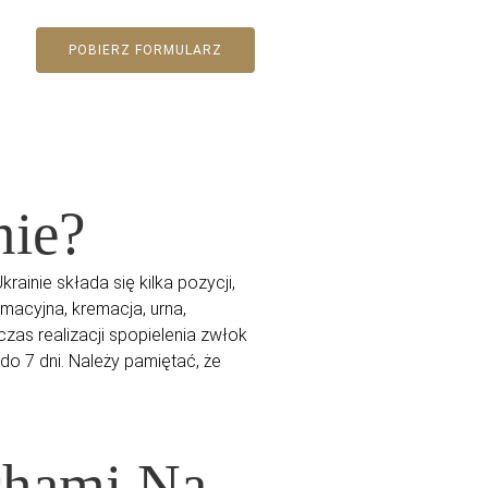
POBIERZ FORMULARZ
nie?
inie składa się kilka pozycji,
macyjna, kremacja, urna,
zas realizacji spopielenia zwłok
o 7 dni. Należy pamiętać, że
chami Na