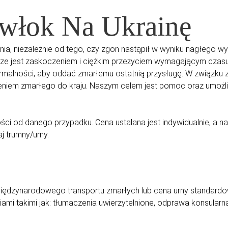
Zwłok Na Ukrainę
nia, niezależnie od tego, czy zgon nastąpił w wyniku nagłego 
wsze jest zaskoczeniem i ciężkim przeżyciem wymagającym czasu
ormalności, aby oddać zmarłemu ostatnią przysługę. W związku
em zmarłego do kraju. Naszym celem jest pomoc oraz umożliw
ości od danego przypadku. Cena ustalana jest indywidualnie, a
j trumny/urny.
ędzynarodowego transportu zmarłych lub cena urny standardo
ami takimi jak: tłumaczenia uwierzytelnione, odprawa konsula