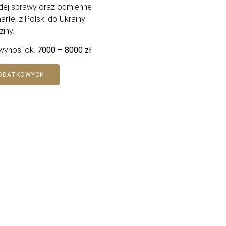
żdej sprawy oraz odmienne
rłej z Polski do Ukrainy
iny.
 wynosi ok.
7000 – 8000 zł
DODATKOWYCH