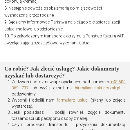
dokonują kremacji.
8. Następnie odwożą osobę zmarłą do miejscowości
wyznaczonej przez rodzinę.
9. Będziemy informować Państwa na bieżąco o etapie realizacji
usługi mailowo lub telefonicznie.
10. Po zakończonym transporcie otrzymują Państwo fakturę VAT
uwzględniającą szczegółowo wykonane usługi.
Co robić? Jak zlecić usługę? Jakie dokumenty
uzyskać lub dostarczyć?
Zadzwoń i porozmawiaj z opiekunem pod numerem
+48 500
369 737
lub wyślij e-mail na
biuro@anielski-orszak.pl
–
oddzwonimy.
Wypełnij i odeślij nam
formularz usługi
(skany lub zdjęcia
wystarczą).
Jeśli posiadasz – doślij również zdjęcie dokumentu
tożsamości lub paszportu osoby zmarłej.
Całym procesem transportu i pozyskania dokumentacji