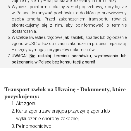
zajmiemy się my – na podstawie przesłanych formularzy.
Wybierz i poinformuj lokalny zakład pogrzebowy, który będzie
w Polsce dokonywać pochówku, a do którego przewieziemy
osobę zmarłą. Przed zakończeniem transportu również
skontaktujemy się z nim, aby poinformować o terminie
dostarczenia.
Wszelkie kwestie urzędowe jak zasiłek, spadek lub zgłoszenie
zgonu w USC odłóż do czasu zakończenia procesu repatriacji
– urzędy wymagają oryginałów dokumentów.
UWAGA!
Nie
ustalaj terminu pochówku, wystawienia lub
pożegnania w Polsce bez konsultacji z nami!
Transport zwłok na Ukrainę - Dokumenty, które
pozyskujemy:
Akt zgonu
Karta zgonu zawierająca przyczynę zgonu lub
wykluczenie choroby zakaźnej
Pełnomocnictwo