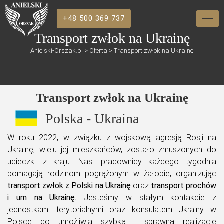
+48 500 369 737
Transport zwłok na Ukrainę
Anielski-Orszak.pl
>
Oferta
>
Transport zwłok na Ukrainę
Transport zwłok na Ukrainę
Polska - Ukraina
W roku 2022, w związku z wojskową agresją Rosji na
Ukrainę, wielu jej mieszkańców, zostało zmuszonych do
ucieczki z kraju. Nasi pracownicy każdego tygodnia
pomagają rodzinom pogrążonym w żałobie, organizując
transport zwłok z Polski na Ukrainę
oraz
transport prochów
i urn na Ukrainę.
Jesteśmy w stałym kontakcie z
jednostkami terytorialnymi oraz konsulatem Ukrainy w
Polsce co umożliwia szybką i sprawną realizację