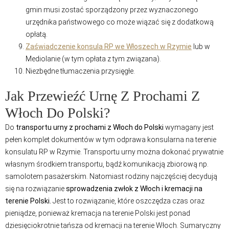
gmin musi zostać sporządzony przez wyznaczonego
urzędnika państwowego co może wiązać się z dodatkową
opłatą.
Zaświadczenie konsula RP we Włoszech w Rzymie
lub w
Mediolanie (w tym opłata z tym związana).
Niezbędne tłumaczenia przysięgłe.
Jak Przewieźć Urnę Z Prochami Z
Włoch Do Polski?
Do
transportu urny z prochami z Włoch do Polski
wymagany jest
pełen komplet dokumentów w tym odprawa konsularna na terenie
konsulatu RP w Rzymie. Transportu urny można dokonać prywatnie
własnym środkiem transportu, bądź komunikacją zbiorową np.
samolotem pasażerskim. Natomiast rodziny najczęściej decydują
się na rozwiązanie
sprowadzenia zwłok z Włoch i kremacji na
terenie Polski.
Jest to rozwiązanie, które oszczędza czas oraz
pieniądze, ponieważ kremacja na terenie Polski jest ponad
dziesięciokrotnie tańsza od kremacji na terenie Włoch. Sumaryczny