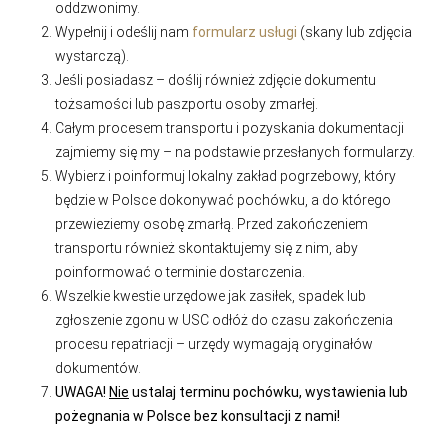
oddzwonimy.
Wypełnij i odeślij nam
formularz usługi
(skany lub zdjęcia
wystarczą).
Jeśli posiadasz – doślij również zdjęcie dokumentu
tożsamości lub paszportu osoby zmarłej.
Całym procesem transportu i pozyskania dokumentacji
zajmiemy się my – na podstawie przesłanych formularzy.
Wybierz i poinformuj lokalny zakład pogrzebowy, który
będzie w Polsce dokonywać pochówku, a do którego
przewieziemy osobę zmarłą. Przed zakończeniem
transportu również skontaktujemy się z nim, aby
poinformować o terminie dostarczenia.
Wszelkie kwestie urzędowe jak zasiłek, spadek lub
zgłoszenie zgonu w USC odłóż do czasu zakończenia
procesu repatriacji – urzędy wymagają oryginałów
dokumentów.
UWAGA!
Nie
ustalaj terminu pochówku, wystawienia lub
pożegnania w Polsce bez konsultacji z nami!