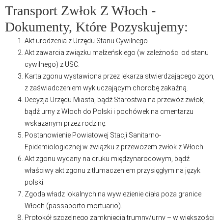
Transport Zwłok Z Włoch -
Dokumenty, Które Pozyskujemy:
Akt urodzenia z Urzędu Stanu Cywilnego
Akt zawarcia związku małżeńskiego (w zależności od stanu
cywilnego) z USC.
Karta zgonu wystawiona przez lekarza stwierdzającego zgon,
z zaświadczeniem wykluczającym chorobę zakaźną.
Decyzja Urzędu Miasta, bądź Starostwa na przewóz zwłok,
bądź urny z Włoch do Polski i pochówek na cmentarzu
wskazanym przez rodzinę.
Postanowienie Powiatowej Stacji Sanitarno-
Epidemiologicznej w związku z przewozem zwłok z Włoch.
Akt zgonu wydany na druku międzynarodowym, bądź
właściwy akt zgonu z tłumaczeniem przysięgłym na język
polski.
Zgoda władz lokalnych na wywiezienie ciała poza granice
Włoch (passaporto mortuario).
Protokół szczelnego zamknięcia trumny/urny – w większości