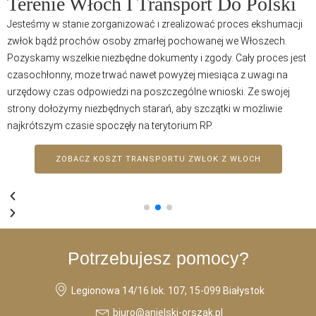
Terenie Włoch I Transport Do Polski
Jesteśmy w stanie zorganizować i zrealizować proces ekshumacji
zwłok bądź prochów osoby zmarłej pochowanej we Włoszech.
Pozyskamy wszelkie niezbędne dokumenty i zgody. Cały proces jest
czasochłonny, może trwać nawet powyżej miesiąca z uwagi na
urzędowy czas odpowiedzi na poszczególne wnioski. Ze swojej
strony dołożymy niezbędnych starań, aby szczątki w możliwie
najkrótszym czasie spoczęły na terytorium RP.
ZOBACZ KOSZT TRANSPORTU ZWŁOK Z WŁOCH
pomoc najlepszych specjalistów
Potrzebujesz pomocy?
Legionowa 14/16 lok. 107, 15-099 Białystok
biuro@anielski-orszak.pl