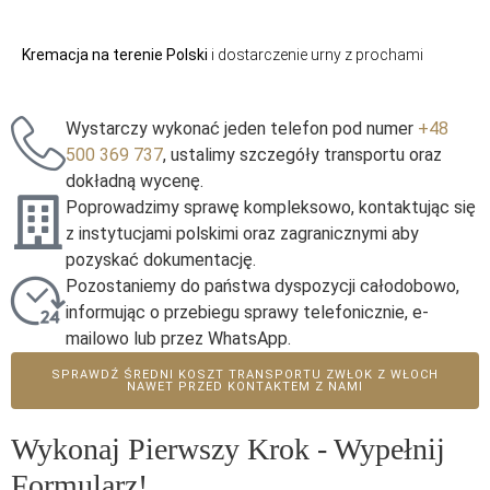
Kremacja na terenie Polski
i dostarczenie urny z prochami
Wystarczy wykonać jeden telefon pod numer
+48
500 369 737
, ustalimy szczegóły transportu oraz
dokładną wycenę.
Poprowadzimy sprawę kompleksowo, kontaktując się
z instytucjami polskimi oraz zagranicznymi aby
pozyskać dokumentację.
Pozostaniemy do państwa dyspozycji całodobowo,
informując o przebiegu sprawy telefonicznie, e-
mailowo lub przez WhatsApp.
SPRAWDŹ ŚREDNI KOSZT TRANSPORTU ZWŁOK Z WŁOCH
NAWET PRZED KONTAKTEM Z NAMI
Wykonaj Pierwszy Krok - Wypełnij
Formularz!