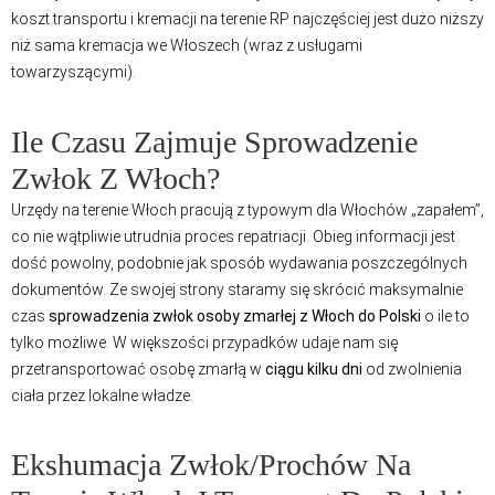
koszt transportu i kremacji na terenie RP najczęściej jest dużo niższy
niż sama kremacja we Włoszech (wraz z usługami
towarzyszącymi).
Ile Czasu Zajmuje Sprowadzenie
Zwłok Z Włoch?
Urzędy na terenie Włoch pracują z typowym dla Włochów „zapałem”,
co nie wątpliwie utrudnia proces repatriacji. Obieg informacji jest
dość powolny, podobnie jak sposób wydawania poszczególnych
dokumentów. Ze swojej strony staramy się skrócić maksymalnie
czas
sprowadzenia zwłok osoby zmarłej z Włoch do Polski
o ile to
tylko możliwe. W większości przypadków udaje nam się
przetransportować osobę zmarłą w
ciągu kilku dni
od zwolnienia
ciała przez lokalne władze.
Ekshumacja Zwłok/prochów Na