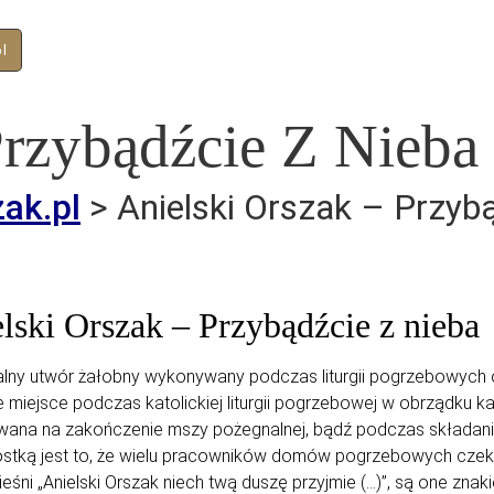
pl
Transport Zwłok
O nas
Oferta
Cennik
Trumny i urny
Przybądźcie Z Nieba
zak.pl
>
Anielski Orszak – Przybą
lski Orszak – Przybądźcie z nieba
lny utwór żałobny wykonywany podczas liturgii pogrzebowych o
 miejsce podczas katolickiej liturgii pogrzebowej w obrządku kat
ana na zakończenie mszy pożegnalnej, bądź podczas składania
stką jest to, że wielu pracowników domów pogrzebowych czeka
eśni „Anielski Orszak niech twą duszę przyjmie (…)”, są one znak