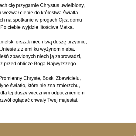
iech cię przygarnie Chrystus uwielbiony,
 wezwał ciebie do królestwa światła.
ch na spotkanie w progach Ojca domu
Po ciebie wyjdzie litościwa Matka.
nielski orszak niech twą duszę przyjmie,
Uniesie z ziemi ku wyżynom nieba,
ieśń zbawionych niech ją zaprowadzi,
ż przed oblicze Boga Najwyższego.
 Promienny Chryste, Boski Zbawicielu,
dyne światło, które nie zna zmierzchu,
 dla tej duszy wiecznym odpocznieniem,
ozwól oglądać chwały Twej majestat.