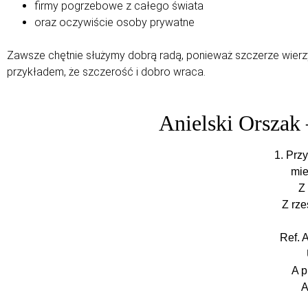
firmy pogrzebowe z całego świata
oraz oczywiście osoby prywatne
Zawsze chętnie służymy dobrą radą, ponieważ szczerze wierz
przykładem, że szczerość i dobro wraca.
Anielski Orszak 
1. Prz
mie
Z
Z rze
Ref. 
A p
A