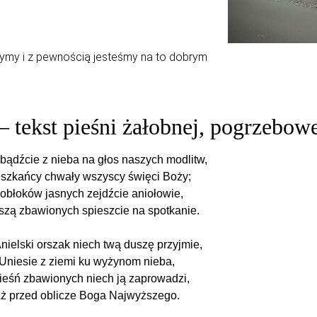
ymy i z pewnością jesteśmy na to dobrym
– tekst pieśni żałobnej, pogrzebow
ybądźcie z nieba na głos naszych modlitw,
szkańcy chwały wszyscy święci Boży;
 obłoków jasnych zejdźcie aniołowie,
szą zbawionych spieszcie na spotkanie.
Anielski orszak niech twą duszę przyjmie,
Uniesie z ziemi ku wyżynom nieba,
ieśń zbawionych niech ją zaprowadzi,
ż przed oblicze Boga Najwyższego.