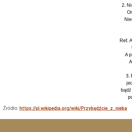
2. N
On
Nie
Ref.
A
A p
A
3.
je
bądź
p
Źródło:
https://pl.wikipedia.org/wiki/Przybądźcie_z_nieba