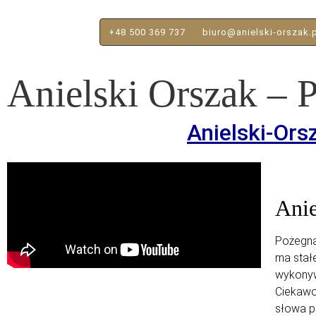
+48 500 369 737
biuro@anielski-orszak.
Anielski Orszak – 
Anielski-Ors
Anie
Pożegna
ma stałe
wykonyw
Ciekawo
słowa pi