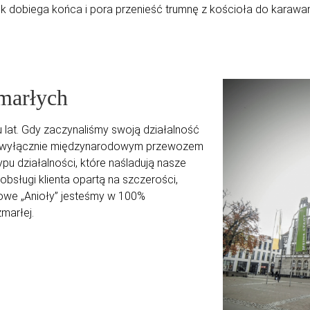
k dobiega końca i pora przenieść trumnę z kościoła do karaw
zmarłych
 lat. Gdy zaczynaliśmy swoją działalność
ko i wyłącznie międzynarodowym przewozem
pu działalności, które naśladują nasze
obsługi klienta opartą na szczerości,
łowe „Anioły” jesteśmy w 100%
marłej.