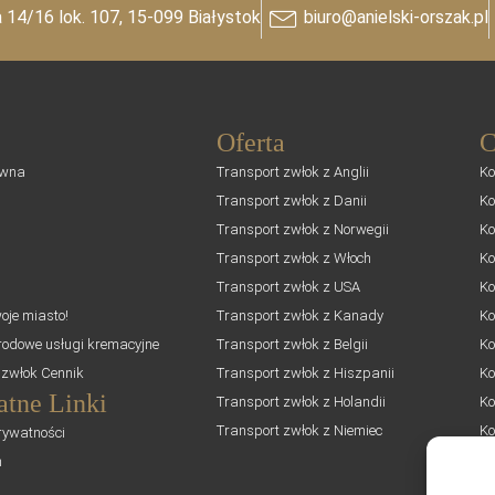
 14/16 lok. 107, 15-099 Białystok
biuro@anielski-orszak.pl
Oferta
C
ówna
Transport zwłok z Anglii
Ko
Transport zwłok z Danii
Ko
Transport zwłok z Norwegii
Ko
Transport zwłok z Włoch
Ko
Transport zwłok z USA
Ko
oje miasto!
Transport zwłok z Kanady
Ko
odowe usługi kremacyjne
Transport zwłok z Belgii
Ko
 zwłok Cennik
Transport zwłok z Hiszpanii
Ko
atne Linki
Transport zwłok z Holandii
Ko
Transport zwłok z Niemiec
Ko
rywatności
n