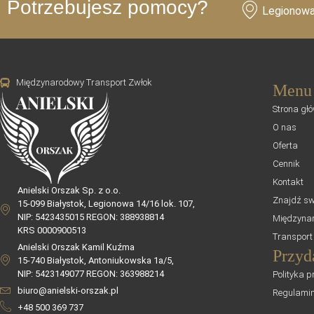
Potrzebujesz pomocy?
Legionowa
Międzynarodowy Transport Zwłok
Menu
Strona gł
O nas
Oferta
Cennik
Kontakt
Anielski Orszak Sp. z o.o.
Znajdź sw
15-099 Białystok, Legionowa 14/16 lok. 107,
NIP: 5423435015 REGON: 388938814
Międzynar
KRS 0000900513
Transport
Anielski Orszak Kamil Kuźma
Przyd
15-740 Białystok, Antoniukowska 1a/5,
NIP: 5423149077 REGON: 363988214
Polityka p
biuro@anielski-orszak.pl
Regulami
+48 500 369 737